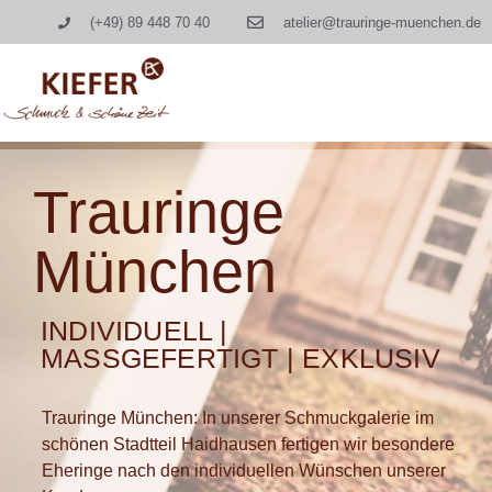
(+49) 89 448 70 40
atelier@trauringe-muenchen.de
Trauringe
München
INDIVIDUELL |
MASSGEFERTIGT | EXKLUSIV
Trauringe München: In unserer Schmuckgalerie im
schönen Stadtteil Haidhausen fertigen wir besondere
Eheringe nach den individuellen Wünschen unserer